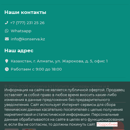
Наши контакты
+7 (777) 231 25 26
Whatsapp
info@konserva.kz
Наш адрес
Казахстан, г. Алматы, ул. Жарокова, д. 5, офис 1
Работаем с 9:00 до 18:00
© 2014-
2026 Konserva.kz | Купите консервы оптом и в
Информация на сайте не является публичной офертой. Продавец
розницу в Алматы: ананасы в сиропе, абрикос протёртый с
оставляет за собой право в любое время вносить какие-либо
сахаром и многое другое. Доставка по Казахстану!
изменения в данные предложения без предварительного
уведомления. Сайт использует Интернет-сервисы для сбора
Разработка и обслуживание: It Solutions
технических данных касательно посетителей с целью получения
маркетинговой и статистической информации. Персональные
данные обрабатываются на сайте в целях его функционирования
и, если Вы не согласны, то должны покинуть сайт.
Подробнее