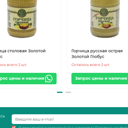
ица столовая Золотой
Горчица русская острая
ус
Золотой Глобус
ось всего 2 шт.
Осталось всего 2 шт.
рос цены и наличия
Запрос цены и наличия
есь
Я прочитал(а) и согласен(на) с условиями
Политика конфид