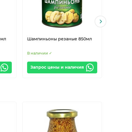
5мл
Шампиньоны резаные 850мл
Шампинь
Золотой 
В наличии ✓
В наличи
Запрос цены и наличия
Запрос