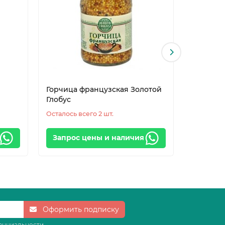
Горчица французская Золотой
Хрен ст
Глобус
Золотой 
Осталось всего 2 шт.
Осталось 
Запрос цены и наличия
Запрос
Оформить подписку
енциальности