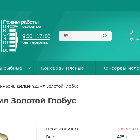
+
Н
ы рыбные
Консервы мясные
Консервы моло
ньоны целые 425мл Золотой Глобус
л Золотой Глобус
Производитель
Золотой Гл
Вес
425 г