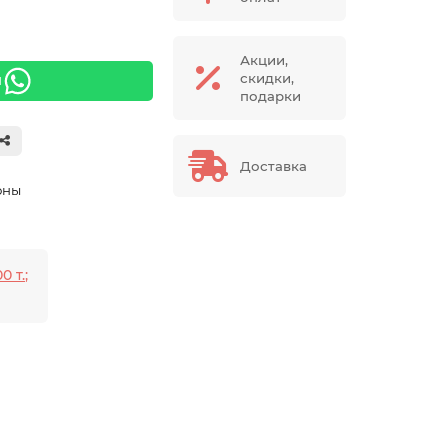
Акции,
скидки,
я
подарки
Доставка
оны
0 т.;