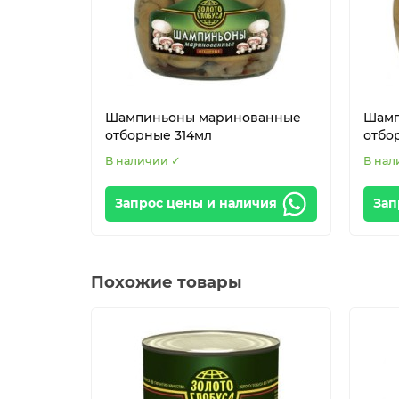
Шампиньоны маринованные
Шамп
отборные 314мл
отбо
В наличии ✓
В нал
Запрос цены и наличия
Зап
Похожие товары