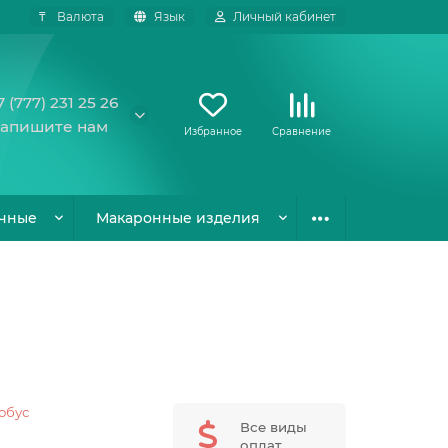
₸
Валюта
Язык
Личный кабинет
7 (777) 231 25 26
апишите нам
Избранное
Сравнение
чные
Макаронные изделия
обус
Все виды
оплат