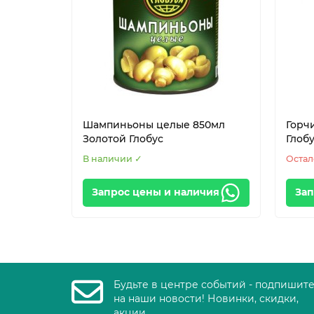
Шампиньоны целые 850мл
Горч
Золотой Глобус
Глоб
В наличии ✓
Остал
Запрос цены и наличия
Зап
Будьте в центре событий - подпишит
на наши новости! Новинки, скидки,
акции.