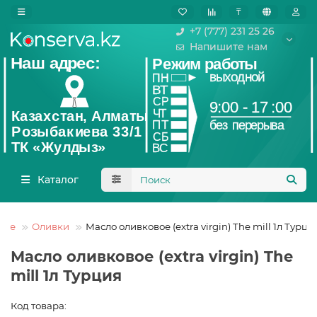
₸
+7 (777) 231 25 26
Напишите нам
Каталог
ные
Оливки
Масло оливковое (extra virgin) The mill 1л Турци
Масло оливковое (extra virgin) The
mill 1л Турция
Код товара: