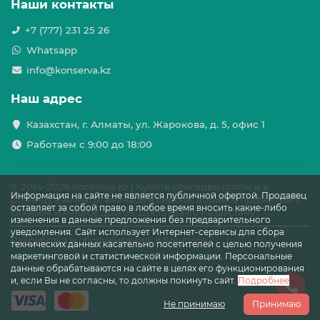
Наши контакты
+7 (777) 231 25 26
Whatsapp
info@konserva.kz
Наш адрес
Казахстан, г. Алматы, ул. Жарокова, д. 5, офис 1
Работаем с 9:00 до 18:00
© 2014-
2026 Konserva.kz | Купите консервы оптом и в
Информация на сайте не является публичной офертой. Продавец
розницу в Алматы: ананасы в сиропе, абрикос протёртый с
оставляет за собой право в любое время вносить какие-либо
сахаром и многое другое. Доставка по Казахстану!
изменения в данные предложения без предварительного
уведомления. Сайт использует Интернет-сервисы для сбора
Разработка и обслуживание: It Solutions
технических данных касательно посетителей с целью получения
маркетинговой и статистической информации. Персональные
данные обрабатываются на сайте в целях его функционирования
и, если Вы не согласны, то должны покинуть сайт.
Подробнее
Не принимаю
Принимаю