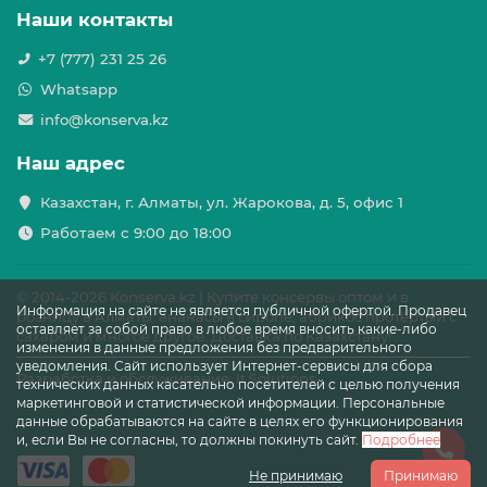
Наши контакты
+7 (777) 231 25 26
Whatsapp
info@konserva.kz
Наш адрес
Казахстан, г. Алматы, ул. Жарокова, д. 5, офис 1
Работаем с 9:00 до 18:00
© 2014-
2026 Konserva.kz | Купите консервы оптом и в
Информация на сайте не является публичной офертой. Продавец
розницу в Алматы: ананасы в сиропе, абрикос протёртый с
оставляет за собой право в любое время вносить какие-либо
сахаром и многое другое. Доставка по Казахстану!
изменения в данные предложения без предварительного
уведомления. Сайт использует Интернет-сервисы для сбора
Разработка и обслуживание: It Solutions
технических данных касательно посетителей с целью получения
маркетинговой и статистической информации. Персональные
данные обрабатываются на сайте в целях его функционирования
и, если Вы не согласны, то должны покинуть сайт.
Подробнее
Не принимаю
Принимаю