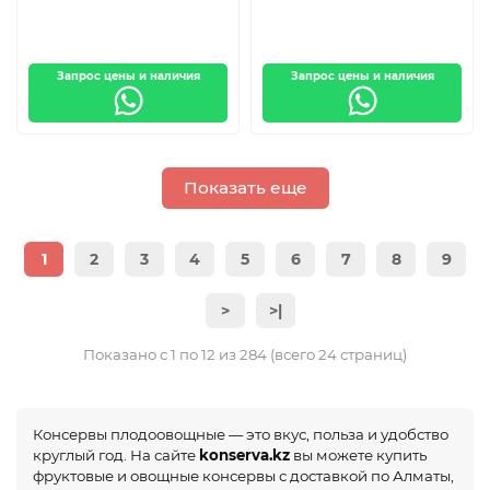
Запрос цены и наличия
Запрос цены и наличия
Показать еще
1
2
3
4
5
6
7
8
9
>
>|
Показано с 1 по 12 из 284 (всего 24 страниц)
Консервы плодоовощные — это вкус, польза и удобство
круглый год. На сайте
konserva.kz
вы можете купить
фруктовые и овощные консервы с доставкой по Алматы,