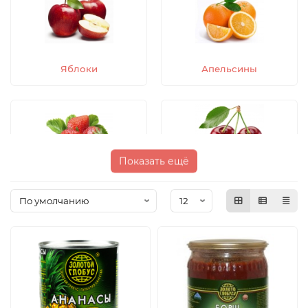
Яблоки
Апельсины
Показать ещё
Клубника
Вишня
Персики
Брусника