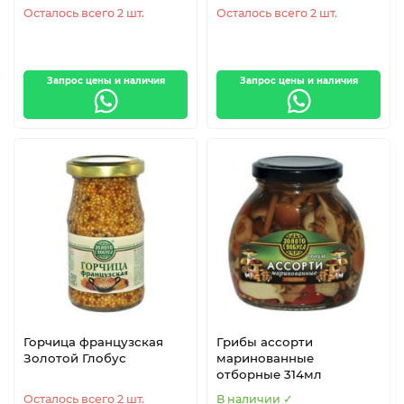
Осталось всего 2 шт.
Осталось всего 2 шт.
Хрен
Фасоль
Запрос цены и наличия
Запрос цены и наличия
Горошек
Черная смородина
Горчица французская
Грибы ассорти
Золотой Глобус
маринованные
Папайя
Рагу
отборные 314мл
Осталось всего 2 шт.
В наличии ✓