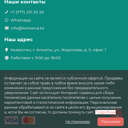
Наши контакты
+7 (777) 231 25 26
Whatsapp
info@konserva.kz
Наш адрес
Казахстан, г. Алматы, ул. Жарокова, д. 5, офис 1
Работаем с 9:00 до 18:00
© 2014-
2026 Konserva.kz | Купите консервы оптом и в
Информация на сайте не является публичной офертой. Продавец
розницу в Алматы: ананасы в сиропе, абрикос протёртый с
оставляет за собой право в любое время вносить какие-либо
сахаром и многое другое. Доставка по Казахстану!
изменения в данные предложения без предварительного
уведомления. Сайт использует Интернет-сервисы для сбора
Разработка и обслуживание: It Solutions
технических данных касательно посетителей с целью получения
маркетинговой и статистической информации. Персональные
данные обрабатываются на сайте в целях его функционирования
и, если Вы не согласны, то должны покинуть сайт.
Подробнее
Не принимаю
Принимаю