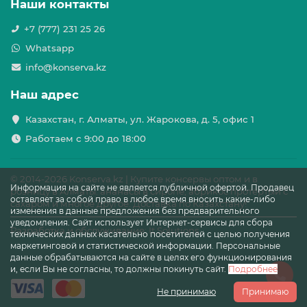
Наши контакты
+7 (777) 231 25 26
Whatsapp
info@konserva.kz
Наш адрес
Казахстан, г. Алматы, ул. Жарокова, д. 5, офис 1
Работаем с 9:00 до 18:00
© 2014-
2026 Konserva.kz | Купите консервы оптом и в
Информация на сайте не является публичной офертой. Продавец
розницу в Алматы: ананасы в сиропе, абрикос протёртый с
оставляет за собой право в любое время вносить какие-либо
сахаром и многое другое. Доставка по Казахстану!
изменения в данные предложения без предварительного
уведомления. Сайт использует Интернет-сервисы для сбора
Разработка и обслуживание: It Solutions
технических данных касательно посетителей с целью получения
маркетинговой и статистической информации. Персональные
данные обрабатываются на сайте в целях его функционирования
и, если Вы не согласны, то должны покинуть сайт.
Подробнее
Не принимаю
Принимаю