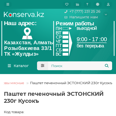
₸
+7 (777) 231 25 26
Напишите нам
Каталог
сервы мясные
Паштет печеночный ЭСТОНСКИЙ 230г Кусокъ
Паштет печеночный ЭСТОНСКИЙ
230г Кусокъ
Код товара: