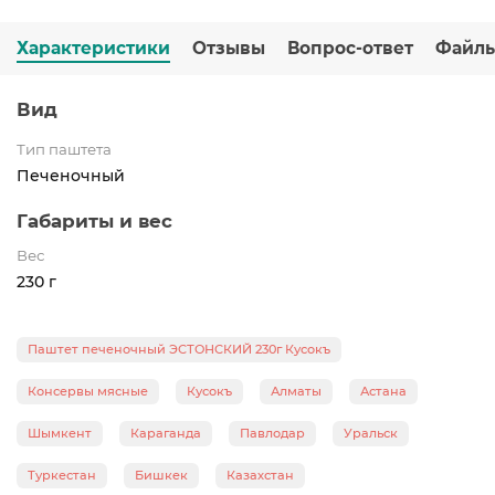
Характеристики
Отзывы
Вопрос-ответ
Файл
Вид
Тип паштета
Печеночный
Габариты и вес
Вес
230 г
Паштет печеночный ЭСТОНСКИЙ 230г Кусокъ
Консервы мясные
Кусокъ
Алматы
Астана
Шымкент
Караганда
Павлодар
Уральск
Туркестан
Бишкек
Казахстан