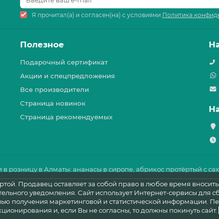
Я прочитал(а) и согласен(на) с условиями
Политика конфид
Полезное
Н
Подарочный сертификат
Акции и спецпредложения
Все производители
Страница новинок
Н
Страница рекомендуемых
и в розницу в Алматы: ананасы в сиропе, абрикос протёртый с са
той. Продавец оставляет за собой право в любое время вносить
льного уведомления. Сайт использует Интернет-сервисы для с
елью получения маркетинговой и статистической информации. П
ционирования и, если Вы не согласны, то должны покинуть сайт.