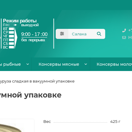
+
Н
ы рыбные
Консервы мясные
Консервы моло
уруза сладкая в вакуумной упаковке
умной упаковке
Вес
425 г