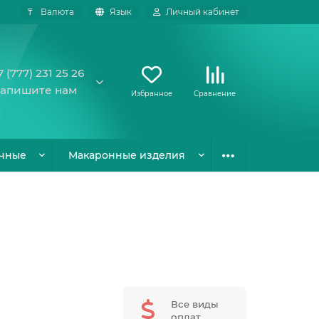
₸
Валюта
Язык
Личный кабинет
7 (777) 231 25 26
апишите нам
Избранное
Сравнение
чные
Макаронные изделия
Все виды
оплат