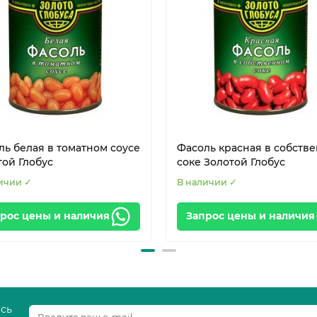
ль белая в томатном соусе
Фасоль красная в собств
той Глобус
соке Золотой Глобус
ичии ✓
В наличии ✓
рос цены и наличия
Запрос цены и наличия
есь