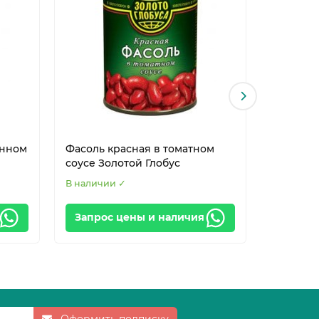
енном
Фасоль красная в томатном
Шампинь
соусе Золотой Глобус
В наличии ✓
В наличи
Запрос цены и наличия
Запрос
Оформить подписку