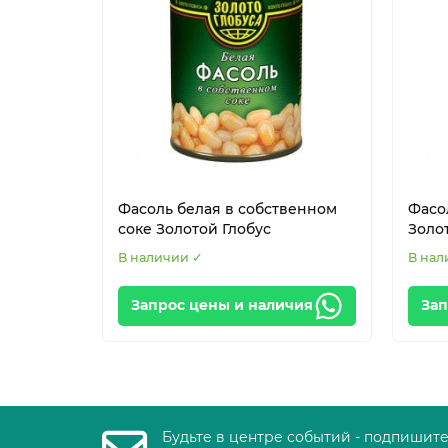
Фасоль белая в собственном
Фасо
соке Золотой Глобус
Золо
В наличии ✓
В нал
Запрос цены и наличия
Зап
Будьте в центре событий - подпишит