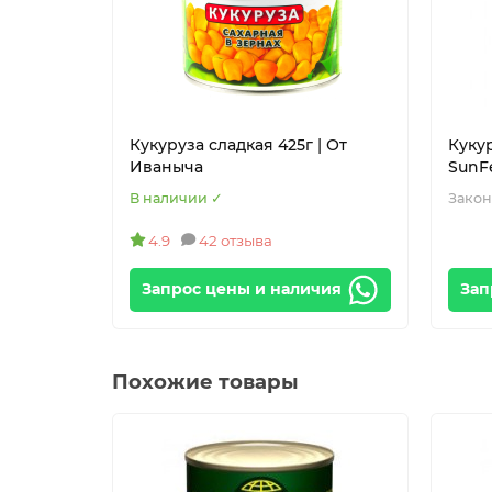
Кукуруза сладкая 425г | От
Кукур
Иваныча
SunF
В наличии ✓
Закон
4.9
42 отзыва
Запрос цены и наличия
Зап
Похожие товары