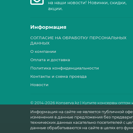
на наши новости! Новинки, скидки,
акции.
Информация
СОГЛАСИЕ НА ОБРАБОТКУ ПЕРСОНАЛЬНЫХ
ДАННЫХ
О компании
Оплата и доставка
Политика конфиденциальности
Контакты и схема проезда
Новости
© 2014-
2026 Konserva.kz | Купите консервы оптом 
Информация на сайте не является публичной офер
Разработка и обслуживание: It Solutions
изменения в данные предложения без предварите
технических данных касательно посетителей с ц
данные обрабатываются на сайте в целях его функ