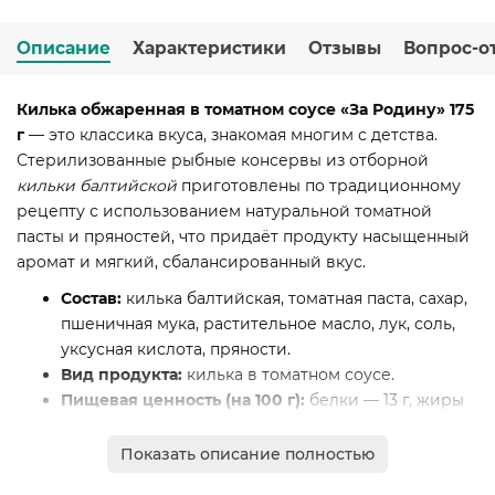
Описание
Характеристики
Отзывы
Вопрос-о
Килька обжаренная в томатном соусе «За Родину» 175
г
— это классика вкуса, знакомая многим с детства.
Стерилизованные рыбные консервы из отборной
кильки балтийской
приготовлены по традиционному
рецепту с использованием натуральной томатной
пасты и пряностей, что придаёт продукту насыщенный
аромат и мягкий, сбалансированный вкус.
Состав:
килька балтийская, томатная паста, сахар,
пшеничная мука, растительное масло, лук, соль,
уксусная кислота, пряности.
Вид продукта:
килька в томатном соусе.
Пищевая ценность (на 100 г):
белки — 13 г, жиры
— 9 г, углеводы — 3 г.
Энергетическая ценность:
примерно 145 ккал на
Показать описание полностью
100 г.