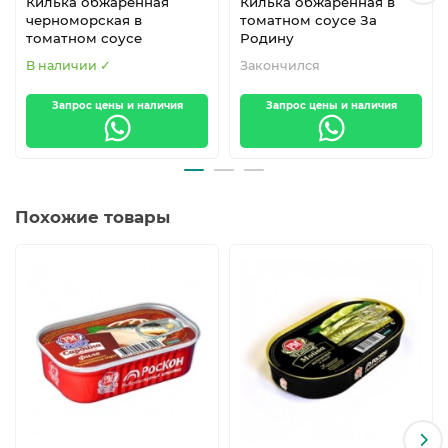
наслаждаться настоящими рыбными консервами
Килька обжаренная
Килька обжаренная в
черноморская в
томатном соусе За
премиум-класса.
томатном соусе
Родину
Хранение:
при температуре от 0 до +25 °C.
В наличии ✓
Закончился
Попробуйте кильку «За Родину» — вкус, который
Запрос цены и наличия
Запрос цены и наличия
возвращает к домашним традициям и радует каждого!
Похожие товары