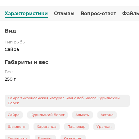
Характеристики
Отзывы
Вопрос-ответ
Файл
Вид
Тип рыбы
Сайра
Габариты и вес
Вес
250 г
Сайра тихоокеанская натуральная с доб. масла Курильский
Берег
Сайра
Курильский Берег
Алматы
Астана
Шымкент
Караганда
Павлодар
Уральск
Туркестан
Бишкек
Казахстан