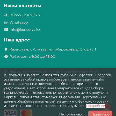
Наши контакты
+7 (777) 231 25 26
Whatsapp
info@konserva.kz
Наш адрес
Казахстан, г. Алматы, ул. Жарокова, д. 5, офис 1
Работаем с 9:00 до 18:00
© 2014-
2026 Konserva.kz | Купите консервы оптом и в
Информация на сайте не является публичной офертой. Продавец
розницу в Алматы: ананасы в сиропе, абрикос протёртый с
оставляет за собой право в любое время вносить какие-либо
сахаром и многое другое. Доставка по Казахстану!
изменения в данные предложения без предварительного
уведомления. Сайт использует Интернет-сервисы для сбора
Разработка и обслуживание: It Solutions
технических данных касательно посетителей с целью получения
маркетинговой и статистической информации. Персональные
данные обрабатываются на сайте в целях его функционирования
и, если Вы не согласны, то должны покинуть сайт.
Подробнее
Не принимаю
Принимаю