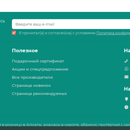
есь
Я прочитал(а) и согласен(на) с условиями
Политика конфид
Полезное
Н
Подарочный сертификат
Акции и спецпредложения
Все производители
Страница новинок
Н
Страница рекомендуемых
и в розницу в Алматы: ананасы в сиропе, абрикос протёртый с са