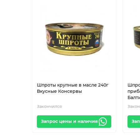
Шпроты крупные в масле 240г
Шпро
Вкусные Консервы
приб
Балт
Закончился
Закон
Запрос цены и наличия
Зап