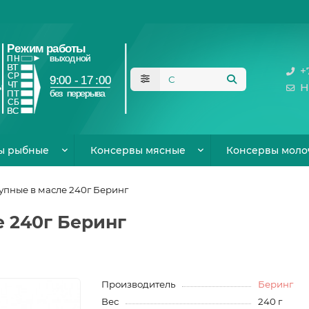
+
Н
ы рыбные
Консервы мясные
Консервы моло
пные в масле 240г Беринг
 240г Беринг
Производитель
Беринг
Вес
240 г