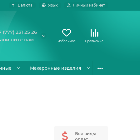
₸
Валюта
Язык
Личный кабинет
7 (777) 231 25 26
апишите нам
Избранное
Сравнение
чные
Макаронные изделия
Все виды
оплат