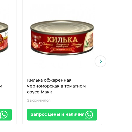
Килька обжаренная
Килька 
м
черноморская в томатном
томатном
соусе Маяк
Закончился
Закончил
Запрос цены и наличия
Запрос